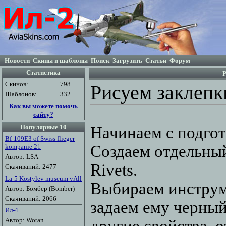
Новости
Скины и шаблоны
Поиск
Загрузить
Статьи
Форум
Статистика
Р
Скинов:
798
Рисуем заклепк
Шаблонов:
332
Как вы можете помочь
сайту?
Популярные 10
Начинаем с подгот
Bf-109E3 of Swiss flieger
Создаем отдельный
kompanie 21
Автор: LSA
Rivets.
Скачиваний: 2477
La-5 Kostylev museum vAll
Выбираем инструме
Автор: Бомбер (Bomber)
Скачиваний: 2066
задаем ему черный
Ил-4
Автор: Wotan