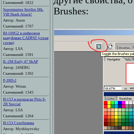
другие свойства, 
Скачиваний: 1822
Brushes:
Supermarine Spitfire Mk.
VIII Shark Attack!
Автор: Asura
Скачиваний: 1707
Bf-109G2 в цифровом
камуфляже CADPAT (серая
схема)
Автор: LSA
Скачиваний: 1591
IL-2M Early 47 ShAP
Автор: 24SERG
Скачиваний: 1392
P-39D-2
Автор: Wotan
Скачиваний: 1345
И-153 в раскраске Pitts S-
2B Special
Автор: LSA
Скачиваний: 1264
И-153 Серебрянка
Автор: Myshlayevsky