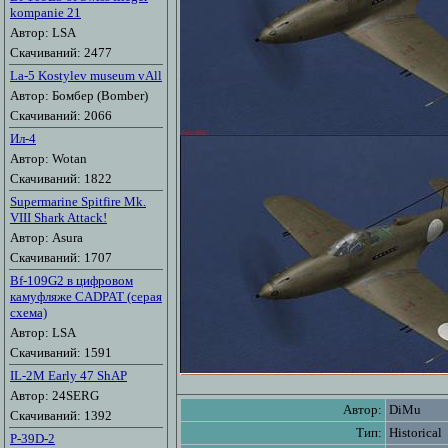
kompanie 21
Автор: LSA
Скачиваний: 2477
La-5 Kostylev museum vAll
Автор: Бомбер (Bomber)
Скачиваний: 2066
Ил-4
Автор: Wotan
Скачиваний: 1822
Supermarine Spitfire Mk.
VIII Shark Attack!
Автор: Asura
Скачиваний: 1707
Bf-109G2 в цифровом
камуфляже CADPAT (серая
схема)
Автор: LSA
Скачиваний: 1591
IL-2M Early 47 ShAP
Автор: 24SERG
Автор:
DiMu
Скачиваний: 1392
Тип:
Historical
P-39D-2