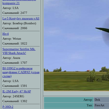
kompanie 21
Автор: LSA
Скачиваний: 2477
La-5 Kostylev museum vAll
Автор: Бомбер (Bomber)
Скачиваний: 2066
Ил-4
Автор: Wotan
Скачиваний: 1822
Supermarine Spitfire Mk.
VIII Shark Attack!
Автор: Asura
Скачиваний: 1707
Bf-109G2 в цифровом
камуфляже CADPAT (серая
схема)
Автор: LSA
Скачиваний: 1591
IL-2M Early 47 ShAP
Автор: 24SERG
Автор:
Dok
Скачиваний: 1392
Тип:
FreeArt
P-39D-2