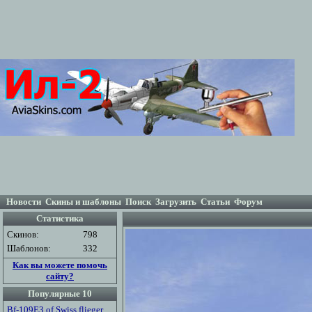
Новости
Скины и шаблоны
Поиск
Загрузить
Статьи
Форум
Статистика
Скинов:
798
Шаблонов:
332
Как вы можете помочь
сайту?
Популярные 10
Bf-109E3 of Swiss flieger