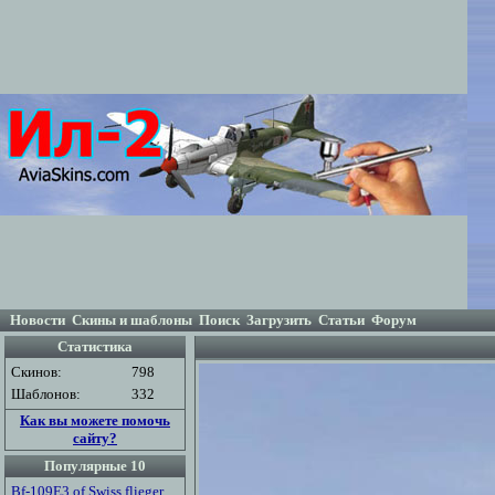
Новости
Скины и шаблоны
Поиск
Загрузить
Статьи
Форум
Статистика
Скинов:
798
Шаблонов:
332
Как вы можете помочь
сайту?
Популярные 10
Bf-109E3 of Swiss flieger