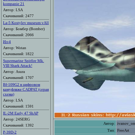
kompanie 21
Автор: LSA
Скачиваний: 2477
La-5 Kostylev museum vAll
Автор: Бомбер (Bomber)
Скачиваний: 2066
Ил-4
Автор: Wotan
Скачиваний: 1822
Supermarine Spitfire Mk.
VIII Shark Attack!
Автор: Asura
Скачиваний: 1707
Bf-109G2 в цифровом
камуфляже CADPAT (серая
схема)
Автор: LSA
Скачиваний: 1591
IL-2M Early 47 ShAP
Автор: 24SERG
Автор:
ivanov_o
Скачиваний: 1392
Тип:
FreeArt
P-39D-2