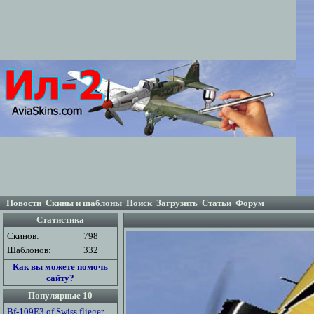
Новости
Скины и шаблоны
Поиск
Загрузить
Статьи
Форум
Статистика
Скинов:
798
Шаблонов:
332
Как вы можете помочь
сайту?
Популярные 10
Bf-109E3 of Swiss flieger