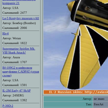
kompanie 21
Автор: LSA
Скачиваний: 2477
La-5 Kostylev museum vAll
Автор: Бомбер (Bomber)
Скачиваний: 2066
Ил-4
Автор: Wotan
Скачиваний: 1822
Supermarine Spitfire Mk.
VIII Shark Attack!
Автор: Asura
Скачиваний: 1707
Bf-109G2 в цифровом
камуфляже CADPAT (серая
схема)
Автор: LSA
Скачиваний: 1591
IL-2M Early 47 ShAP
Автор: 24SERG
Автор:
не знаю
Скачиваний: 1392
Тип:
FreeArt
P-39D-2