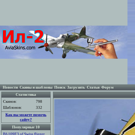
Новости
Скины и шаблоны
Поиск
Загрузить
Статьи
Форум
Статистика
Скинов:
798
Шаблонов:
332
Как вы можете помочь
сайту?
Популярные 10
Bf-109E3 of Swiss flieger