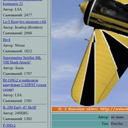
kompanie 21
Автор: LSA
Скачиваний: 2477
La-5 Kostylev museum vAll
Автор: Бомбер (Bomber)
Скачиваний: 2066
Ил-4
Автор: Wotan
Скачиваний: 1822
Supermarine Spitfire Mk.
VIII Shark Attack!
Автор: Asura
Скачиваний: 1707
Bf-109G2 в цифровом
камуфляже CADPAT (серая
схема)
Автор: LSA
Скачиваний: 1591
IL-2M Early 47 ShAP
Автор: 24SERG
Автор:
не знаю
Скачиваний: 1392
Тип:
FreeArt
P-39D-2