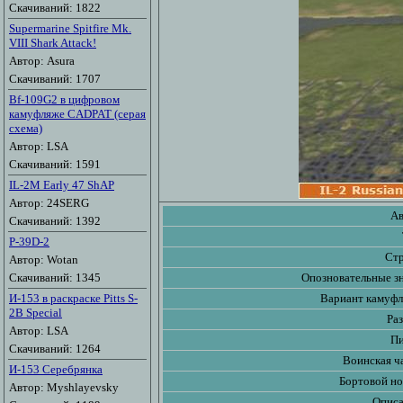
Скачиваний: 1822
Supermarine Spitfire Mk.
VIII Shark Attack!
Автор: Asura
Скачиваний: 1707
Bf-109G2 в цифровом
камуфляже CADPAT (серая
схема)
Автор: LSA
Скачиваний: 1591
IL-2M Early 47 ShAP
Автор: 24SERG
Ав
Скачиваний: 1392
P-39D-2
Стр
Автор: Wotan
Скачиваний: 1345
Опозновательные зн
И-153 в раскраске Pitts S-
Вариант камуфл
2B Special
Ра
Автор: LSA
Пи
Скачиваний: 1264
Воинская ч
И-153 Серебрянка
Бортовой но
Автор: Myshlayevsky
Описа