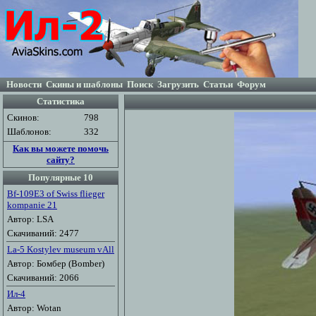
Новости
Скины и шаблоны
Поиск
Загрузить
Статьи
Форум
Статистика
Скинов:
798
Шаблонов:
332
Как вы можете помочь
сайту?
Популярные 10
Bf-109E3 of Swiss flieger
kompanie 21
Автор: LSA
Скачиваний: 2477
La-5 Kostylev museum vAll
Автор: Бомбер (Bomber)
Скачиваний: 2066
Ил-4
Автор: Wotan