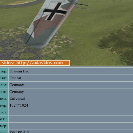
тор:
Гончий Пёс
Тип:
FreeArt
ана:
Germany
аки:
Germany
яжа:
Universal
змер:
1024*1024
лот:
асть:
мер:
ние:
FW-190 A-6