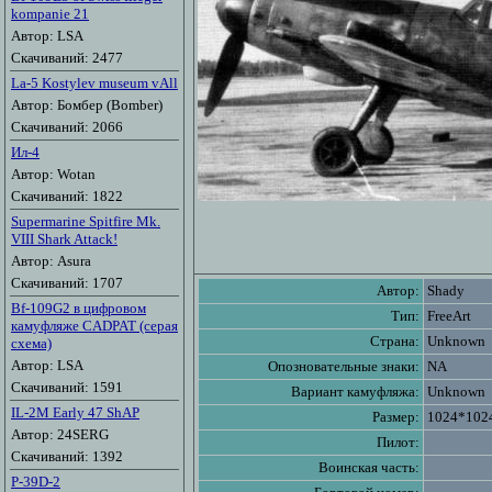
kompanie 21
Автор: LSA
Скачиваний: 2477
La-5 Kostylev museum vAll
Автор: Бомбер (Bomber)
Скачиваний: 2066
Ил-4
Автор: Wotan
Скачиваний: 1822
Supermarine Spitfire Mk.
VIII Shark Attack!
Автор: Asura
Скачиваний: 1707
Автор:
Shady
Bf-109G2 в цифровом
Тип:
FreeArt
камуфляже CADPAT (серая
Страна:
Unknown
схема)
Автор: LSA
Опозновательные знаки:
NA
Скачиваний: 1591
Вариант камуфляжа:
Unknown
IL-2M Early 47 ShAP
Размер:
1024*102
Автор: 24SERG
Пилот:
Скачиваний: 1392
Воинская часть:
P-39D-2