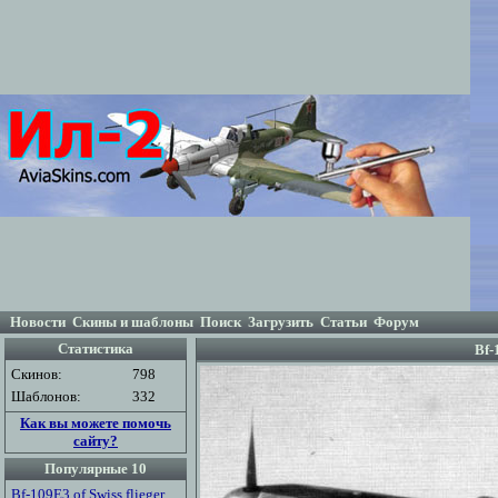
Новости
Скины и шаблоны
Поиск
Загрузить
Статьи
Форум
Статистика
Bf-
Скинов:
798
Шаблонов:
332
Как вы можете помочь
сайту?
Популярные 10
Bf-109E3 of Swiss flieger