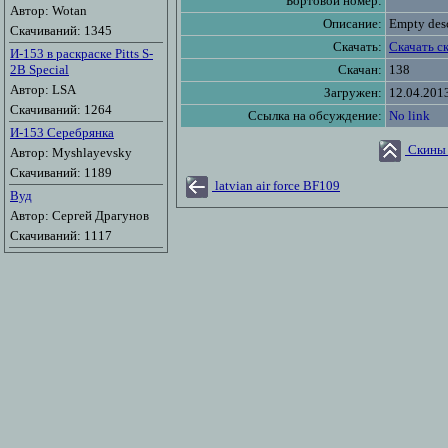
Бортовой номер:
Автор: Wotan
Описание:
Empty desc
Скачиваний: 1345
Скачать:
Скачать с
И-153 в раскраске Pitts S-
2B Special
Скачан:
138
Автор: LSA
Загружен:
12.04.201
Скачиваний: 1264
Ссылка на обсуждение:
No link
И-153 Серебрянка
Скины 
Автор: Myshlayevsky
Скачиваний: 1189
latvian air force BF109
Вуд
Автор: Сергей Драгунов
Скачиваний: 1117