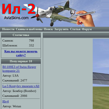
Новости
Скины и шаблоны
Поиск
Загрузить
Статьи
Форум
Статистика
Скинов:
798
Шаблонов:
332
Как вы можете помочь
сайту?
Популярные 10
Bf-109E3 of Swiss flieger
kompanie 21
Автор: LSA
Скачиваний: 2477
La-5 Kostylev museum vAll
Автор: Бомбер (Bomber)
Скачиваний: 2066
Ил-4
Автор: Wotan