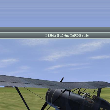
I-15bis: И-15 бис TARDIS style