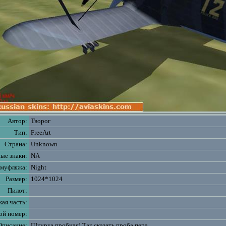
Автор:
Творог
Тип:
FreeArt
Страна:
Unknown
ые знаки:
NA
амуфляжа:
Night
Размер:
1024*1024
Пилот:
ая часть:
ой номер:
Описание:
Шкурка пробная! Так сказать проба пера.