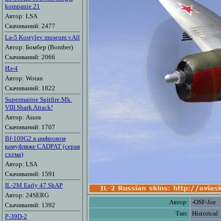
kompanie 21
Автор: LSA
Скачиваний: 2477
La-5 Kostylev museum vAll
Автор: Бомбер (Bomber)
Скачиваний: 2066
Ил-4
Автор: Wotan
Скачиваний: 1822
Supermarine Spitfire Mk.
VIII Shark Attack!
Автор: Asura
Скачиваний: 1707
Bf-109G2 в цифровом
камуфляже CADPAT (серая
схема)
Автор: LSA
Скачиваний: 1591
IL-2M Early 47 ShAP
Автор: 24SERG
Автор:
-OSF-Joe
Скачиваний: 1392
Тип:
Historical
P-39D-2