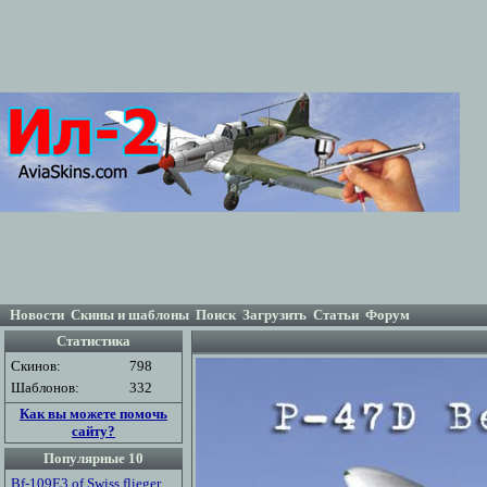
Новости
Скины и шаблоны
Поиск
Загрузить
Статьи
Форум
Статистика
Скинов:
798
Шаблонов:
332
Как вы можете помочь
сайту?
Популярные 10
Bf-109E3 of Swiss flieger