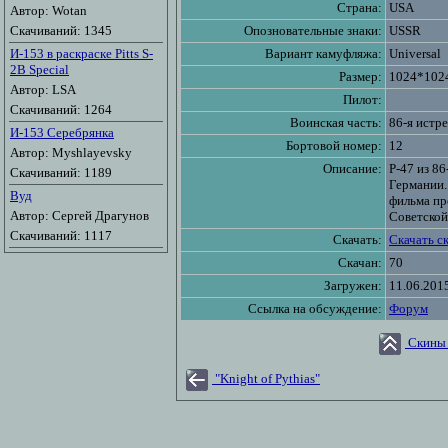
Страна:
USA
Автор: Wotan
Скачиваний: 1345
Опозновательные знаки:
USSR
И-153 в раскраске Pitts S-
Вариант камуфляжа:
Universal
2B Special
Размер:
1024*102
Автор: LSA
Пилот:
Скачиваний: 1264
Воинская часть:
86-я истр
И-153 Серебрянка
Бортовой номер:
12
Автор: Myshlayevsky
Описание:
Р-47 из 8
Скачиваний: 1189
Германии.
Вуд
фильма про
Автор: Сергей Драгунов
Советской
Скачиваний: 1117
Скачать:
Скачать с
Скачан:
70
Загружен:
11.06.201
Ссылка на обсуждение:
Форум
Скины 
"Knight of Pythias"