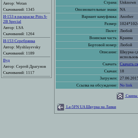
Страна:
Unknown
Автор: Wotan
Скачиваний: 1345
Опозновательные знаки:
NA
И-153 в раскраске Pitts S-
Вариант камуфляжа:
Another
2B Special
Размер:
1024*102
Автор: LSA
Пилот:
Любой
Скачиваний: 1264
Воинская часть:
Краина
И-153 Серебрянка
Бортовой номер:
Любой
Автор: Myshlayevsky
Описание:
Шкурка сд
Скачиваний: 1189
использов
Вуд
Скачать:
Скачать с
Автор: Сергей Драгунов
Скачан:
18
Скачиваний: 1117
Загружен:
27.06.201
Ссылка на обсуждение:
No link
Скины 
La-5FN UA Шкурка на Лавки