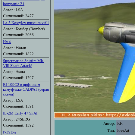
kompanie 21
Автор: LSA
Скачиваний: 2477
La-5 Kostylev museum vAll
Автор: Бомбер (Bomber)
Скачиваний: 2066
Ил-4
Автор: Wotan
Скачиваний: 1822
Supermarine Spitfire Mk.
VIII Shark Attack!
Автор: Asura
Скачиваний: 1707
Bf-109G2 в цифровом
камуфляже CADPAT (серая
схема)
Автор: LSA
Скачиваний: 1591
IL-2M Early 47 ShAP
Автор: 24SERG
Автор:
P.F.
Скачиваний: 1392
Тип:
FreeArt
P-39D-2