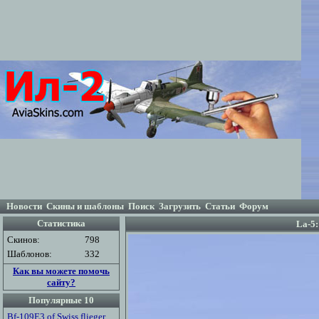
Новости
Скины и шаблоны
Поиск
Загрузить
Статьи
Форум
Статистика
La-5
Скинов:
798
Шаблонов:
332
Как вы можете помочь
сайту?
Популярные 10
Bf-109E3 of Swiss flieger