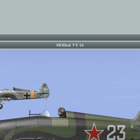
MODed: УТ-1б