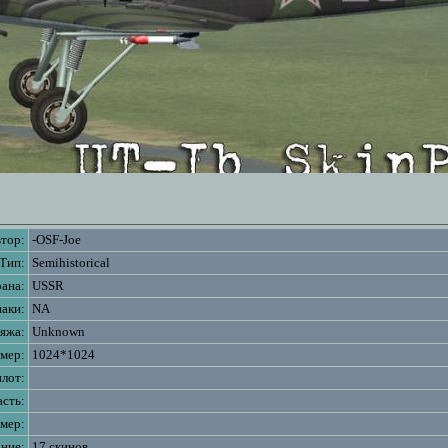
тор:
-OSF-Joe
Тип:
Semihistorical
ана:
USSR
аки:
NA
яжа:
Unknown
змер:
1024*1024
лот:
асть:
мер:
ние:
17 скинов.