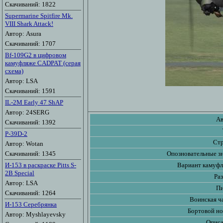
Скачиваний: 1822
Supermarine Spitfire Mk.
VIII Shark Attack!
Автор: Asura
Скачиваний: 1707
Bf-109G2 в цифровом
камуфляже CADPAT (серая
схема)
Автор: LSA
Скачиваний: 1591
IL-2M Early 47 ShAP
Автор: 24SERG
Ав
Скачиваний: 1392
P-39D-2
Стр
Автор: Wotan
Скачиваний: 1345
Опозновательные зн
И-153 в раскраске Pitts S-
Вариант камуфл
2B Special
Ра
Автор: LSA
Пи
Скачиваний: 1264
Воинская ч
И-153 Серебрянка
Бортовой но
Автор: Myshlayevsky
Описа