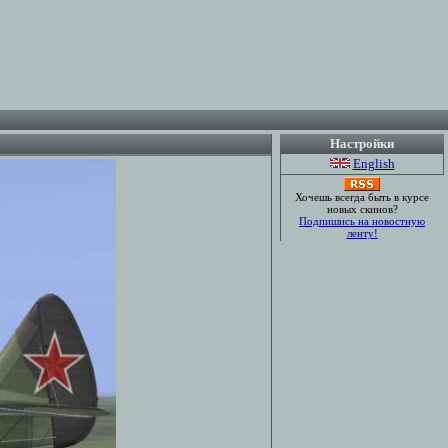
Настройки
English
Хочешь всегда быть в курсе
новых скинов?
Подпишись на новостную
ленту!