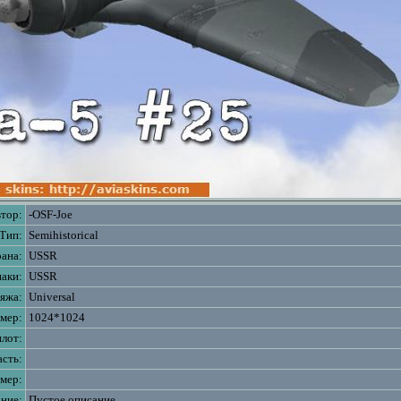
тор:
-OSF-Joe
Тип:
Semihistorical
ана:
USSR
аки:
USSR
яжа:
Universal
змер:
1024*1024
лот:
асть:
мер:
ние:
Пустое описание