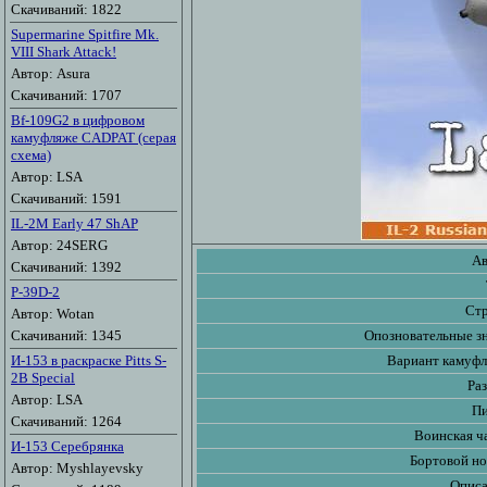
Скачиваний: 1822
Supermarine Spitfire Mk.
VIII Shark Attack!
Автор: Asura
Скачиваний: 1707
Bf-109G2 в цифровом
камуфляже CADPAT (серая
схема)
Автор: LSA
Скачиваний: 1591
IL-2M Early 47 ShAP
Автор: 24SERG
Ав
Скачиваний: 1392
P-39D-2
Стр
Автор: Wotan
Скачиваний: 1345
Опозновательные зн
И-153 в раскраске Pitts S-
Вариант камуфл
2B Special
Ра
Автор: LSA
Пи
Скачиваний: 1264
Воинская ч
И-153 Серебрянка
Бортовой но
Автор: Myshlayevsky
Описа