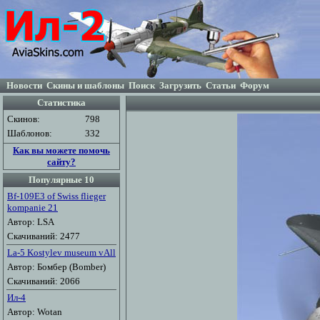
Новости
Скины и шаблоны
Поиск
Загрузить
Статьи
Форум
Статистика
Скинов:
798
Шаблонов:
332
Как вы можете помочь
сайту?
Популярные 10
Bf-109E3 of Swiss flieger
kompanie 21
Автор: LSA
Скачиваний: 2477
La-5 Kostylev museum vAll
Автор: Бомбер (Bomber)
Скачиваний: 2066
Ил-4
Автор: Wotan