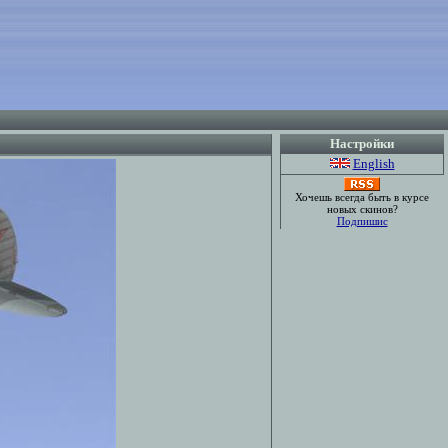
Настройки
English
Хочешь всегда быть в курсе
новых скинов?
Подпишис