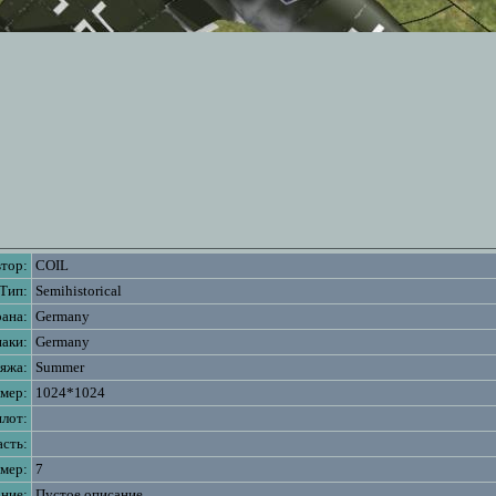
тор:
COIL
Тип:
Semihistorical
ана:
Germany
аки:
Germany
яжа:
Summer
змер:
1024*1024
лот:
асть:
мер:
7
ние:
Пустое описание