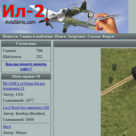
Новости
Скины и шаблоны
Поиск
Загрузить
Статьи
Форум
Статистика
Скинов:
798
Шаблонов:
332
Как вы можете помочь
сайту?
Популярные 10
Bf-109E3 of Swiss flieger
kompanie 21
Автор: LSA
Скачиваний: 2477
La-5 Kostylev museum vAll
Автор: Бомбер (Bomber)
Скачиваний: 2066
Ил-4
Автор: Wotan