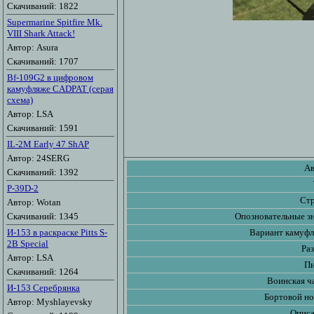
Скачиваний: 1822
Supermarine Spitfire Mk.
VIII Shark Attack!
Автор: Asura
Скачиваний: 1707
Bf-109G2 в цифровом
камуфляже CADPAT (серая
схема)
Автор: LSA
Скачиваний: 1591
IL-2M Early 47 ShAP
Автор: 24SERG
Ав
Скачиваний: 1392
P-39D-2
Стр
Автор: Wotan
Скачиваний: 1345
Опозновательные зн
И-153 в раскраске Pitts S-
Вариант камуфл
2B Special
Ра
Автор: LSA
Пи
Скачиваний: 1264
Воинская ч
И-153 Серебрянка
Бортовой но
Автор: Myshlayevsky
Описа