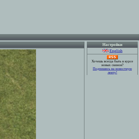
Настройки
English
Хочешь всегда быть в курсе
новых скинов?
Подпишись на новостную
ленту!