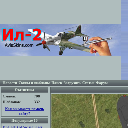
Новости
Скины и шаблоны
Поиск
Загрузить
Статьи
Форум
Статистика
Скинов:
798
Шаблонов:
332
Как вы можете помочь
сайту?
Популярные 10
Bf-109E3 of Swiss flieger