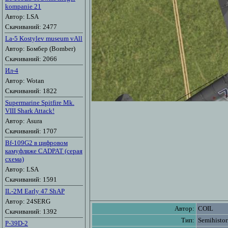
kompanie 21
Автор: LSA
Скачиваний: 2477
La-5 Kostylev museum vAll
Автор: Бомбер (Bomber)
Скачиваний: 2066
Ил-4
Автор: Wotan
Скачиваний: 1822
Supermarine Spitfire Mk.
VIII Shark Attack!
Автор: Asura
Скачиваний: 1707
Bf-109G2 в цифровом
камуфляже CADPAT (серая
схема)
Автор: LSA
Скачиваний: 1591
IL-2M Early 47 ShAP
Автор: 24SERG
Автор:
COIL
Скачиваний: 1392
Тип:
Semihistor
P-39D-2