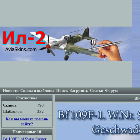
Новости
Скины и шаблоны
Поиск
Загрузить
Статьи
Форум
Статистика
Bf-
Скинов:
798
Шаблонов:
332
Как вы можете помочь
сайту?
Популярные 10
Bf-109E3 of Swiss flieger