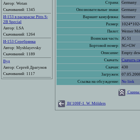
Страна:
Germany
Автор: Wotan
Скачиваний: 1345
Опозновательные знаки:
Germany
И-153 в раскраске Pitts S-
Вариант камуфляжа:
Summer
2B Special
Размер:
1024*102
Автор: LSA
Пилот:
Werner Mö
Скачиваний: 1264
Воинская часть:
JG 51
И-153 Серебрянка
Бортовой номер:
SG+GW
Автор: Myshlayevsky
Описание:
Empty desc
Скачиваний: 1189
Скачать:
Скачать с
Вуд
Скачан:
430
Автор: Сергей Драгунов
Скачиваний: 1117
Загружен:
07.05.200
Ссылка на обсуждение:
No link
Скины 
Bf 109F-1. W. Mölders