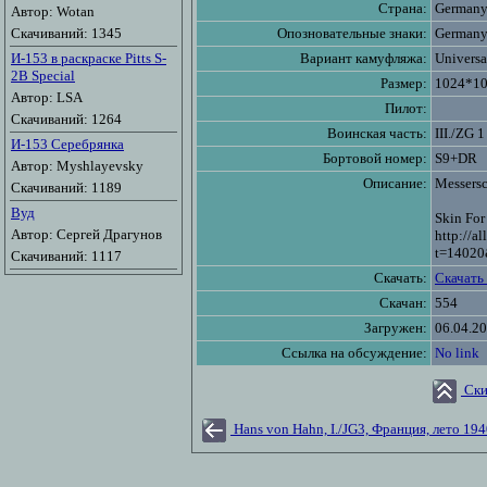
Страна:
German
Автор: Wotan
Скачиваний: 1345
Опозновательные знаки:
German
И-153 в раскраске Pitts S-
Вариант камуфляжа:
Universa
2B Special
Размер:
1024*1
Автор: LSA
Пилот:
Скачиваний: 1264
Воинская часть:
III./ZG 1
И-153 Серебрянка
Бортовой номер:
S9+DR
Автор: Myshlayevsky
Описание:
Messersc
Скачиваний: 1189
Вуд
Skin For
Автор: Сергей Драгунов
http://a
t=14020
Скачиваний: 1117
Скачать:
Скачать
Скачан:
554
Загружен:
06.04.20
Ссылка на обсуждение:
No link
Ски
Hans von Hahn, I./JG3, Франция, лето 19