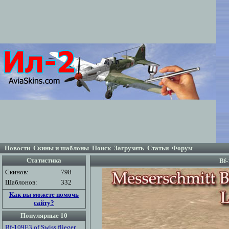
Новости
Скины и шаблоны
Поиск
Загрузить
Статьи
Форум
Статистика
Bf-
Скинов:
798
Шаблонов:
332
Как вы можете помочь
сайту?
Популярные 10
Bf-109E3 of Swiss flieger