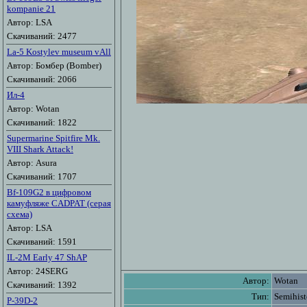
kompanie 21
Автор: LSA
Скачиваний: 2477
La-5 Kostylev museum vAll
Автор: Бомбер (Bomber)
Скачиваний: 2066
Ил-4
Автор: Wotan
Скачиваний: 1822
Supermarine Spitfire Mk.
VIII Shark Attack!
Автор: Asura
Скачиваний: 1707
Bf-109G2 в цифровом
камуфляже CADPAT (серая
схема)
Автор: LSA
Скачиваний: 1591
IL-2M Early 47 ShAP
Автор: 24SERG
Автор:
Wotan
Скачиваний: 1392
Тип:
Semihist
P-39D-2