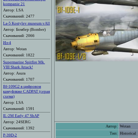
kompanie 21
Автор: LSA
Скачиваний: 2477
La-5 Kostylev museum vAll
Автор: Бомбер (Bomber)
Скачиваний: 2066
Ил-4
Автор: Wotan
Скачиваний: 1822
Supermarine Spitfire Mk.
VIII Shark Attack!
Автор: Asura
Скачиваний: 1707
Bf-109G2 в цифровом
камуфляже CADPAT (серая
схема)
Автор: LSA
Скачиваний: 1591
IL-2M Early 47 ShAP
Автор: 24SERG
Автор:
Wotan
Скачиваний: 1392
Тип:
Historical
P-39D-2