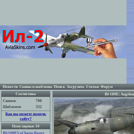
Новости
Скины и шаблоны
Поиск
Загрузить
Статьи
Форум
Статистика
Bf-109E: Augsbur
Скинов:
798
Шаблонов:
332
Как вы можете помочь
сайту?
Популярные 10
Bf-109E3 of Swiss flieger