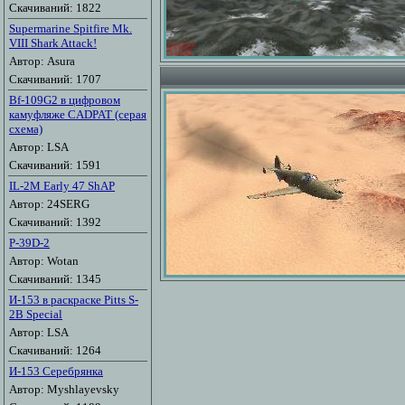
Скачиваний: 1822
Supermarine Spitfire Mk.
VIII Shark Attack!
Автор: Asura
Скачиваний: 1707
Bf-109G2 в цифровом
камуфляже CADPAT (серая
схема)
Автор: LSA
Скачиваний: 1591
IL-2M Early 47 ShAP
Автор: 24SERG
Скачиваний: 1392
P-39D-2
Автор: Wotan
Скачиваний: 1345
И-153 в раскраске Pitts S-
2B Special
Автор: LSA
Скачиваний: 1264
И-153 Серебрянка
Автор: Myshlayevsky