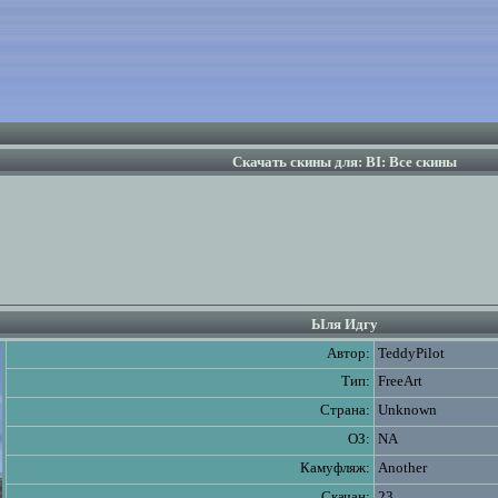
Скачать скины для: BI: Все скины
Ыля Идгу
Автор:
TeddyPilot
Тип:
FreeArt
Страна:
Unknown
ОЗ:
NA
Камуфляж:
Another
Скачан:
23