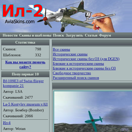
Новости
Скины и шаблоны
Поиск
Загрузить
Статьи
Форум
Статистика
Скинов:
798
Все скины
Исторические скины
Шаблонов:
332
Исторические скины без ОЗ (для DGEN)
Как вы можете помочь
Близкие к историческим скины
сайту?
Близкие к историческим скины без ОЗ
Свободное творчество
Популярные 10
Расширенный поиск скинов
Bf-109E3 of Swiss flieger
kompanie 21
Автор: LSA
Скачиваний: 2477
La-5 Kostylev museum vAll
Автор: Бомбер (Bomber)
Скачиваний: 2066
Ил-4
Автор: Wotan