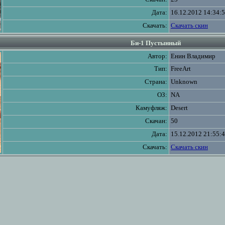
Дата:
16.12.2012 14:34:
Скачать:
Скачать скин
Би-1 Пустынный
Автор:
Енин Владимир
Тип:
FreeArt
Страна:
Unknown
ОЗ:
NA
Камуфляж:
Desert
Скачан:
50
Дата:
15.12.2012 21:55:
Скачать:
Скачать скин