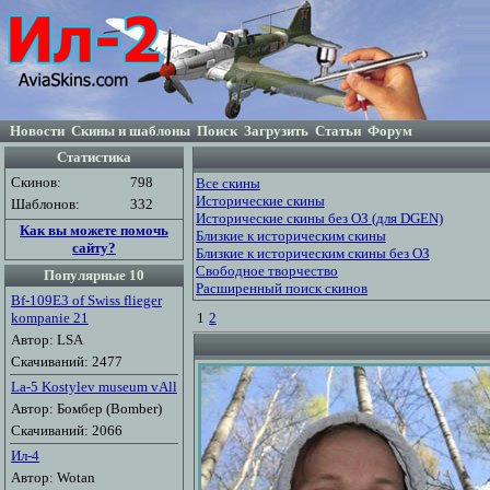
Новости
Скины и шаблоны
Поиск
Загрузить
Статьи
Форум
Статистика
Скинов:
798
Все скины
Исторические скины
Шаблонов:
332
Исторические скины без ОЗ (для DGEN)
Как вы можете помочь
Близкие к историческим скины
сайту?
Близкие к историческим скины без ОЗ
Свободное творчество
Популярные 10
Расширенный поиск скинов
Bf-109E3 of Swiss flieger
kompanie 21
1
2
Автор: LSA
Скачиваний: 2477
La-5 Kostylev museum vAll
Автор: Бомбер (Bomber)
Скачиваний: 2066
Ил-4
Автор: Wotan