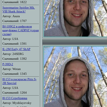
Скачиваний: 1822
Supermarine Spitfire Mk.
VIII Shark Attack!
Автор: Asura
Скачиваний: 1707
Bf-109G2 в цифровом
камуфляже CADPAT (серая
схема)
Автор: LSA
Скачиваний: 1591
IL-2M Early 47 ShAP
Автор: 24SERG
Скачиваний: 1392
P-39D-2
Автор: Wotan
Скачиваний: 1345
И-153 в раскраске Pitts S-
2B Special
Автор: LSA
Скачиваний: 1264
И-153 Серебрянка
Автор: Myshlayevsky