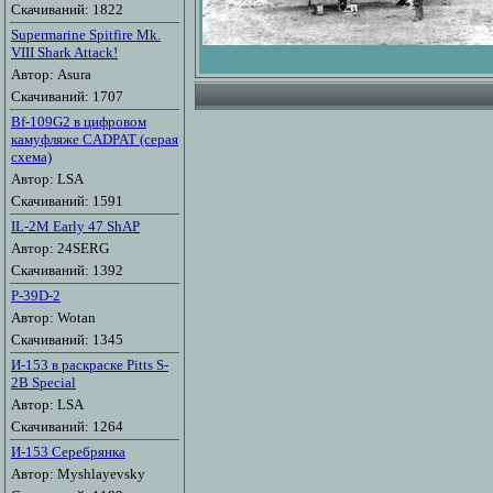
Скачиваний: 1822
Supermarine Spitfire Mk.
VIII Shark Attack!
Автор: Asura
Скачиваний: 1707
Bf-109G2 в цифровом
камуфляже CADPAT (серая
схема)
Автор: LSA
Скачиваний: 1591
IL-2M Early 47 ShAP
Автор: 24SERG
Скачиваний: 1392
P-39D-2
Автор: Wotan
Скачиваний: 1345
И-153 в раскраске Pitts S-
2B Special
Автор: LSA
Скачиваний: 1264
И-153 Серебрянка
Автор: Myshlayevsky