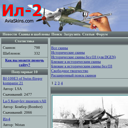
Новости
Скины и шаблоны
Поиск
Загрузить
Статьи
Форум
Статистика
Скинов:
798
Все скины
Исторические скины
Шаблонов:
332
Исторические скины без ОЗ (для DGEN)
Как вы можете помочь
Близкие к историческим скины
сайту?
Близкие к историческим скины без ОЗ
Свободное творчество
Популярные 10
Расширенный поиск скинов
Bf-109E3 of Swiss flieger
kompanie 21
1
2
3
4
Автор: LSA
Скачиваний: 2477
La-5 Kostylev museum vAll
Автор: Бомбер (Bomber)
Скачиваний: 2066
Ил-4
Автор: Wotan