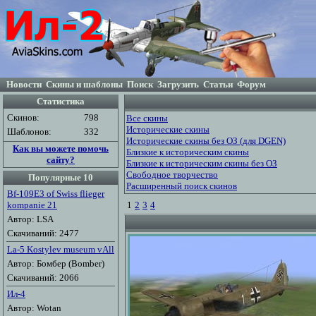
Новости
Скины и шаблоны
Поиск
Загрузить
Статьи
Форум
Статистика
Скинов:
798
Все скины
Исторические скины
Шаблонов:
332
Исторические скины без ОЗ (для DGEN)
Как вы можете помочь
Близкие к историческим скины
сайту?
Близкие к историческим скины без ОЗ
Свободное творчество
Популярные 10
Расширенный поиск скинов
Bf-109E3 of Swiss flieger
kompanie 21
1
2
3
4
Автор: LSA
Скачиваний: 2477
La-5 Kostylev museum vAll
Автор: Бомбер (Bomber)
Скачиваний: 2066
Ил-4
Автор: Wotan