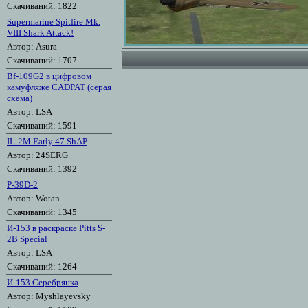
Скачиваний: 1822
Supermarine Spitfire Mk.
VIII Shark Attack!
Автор: Asura
Скачиваний: 1707
Bf-109G2 в цифровом
камуфляже CADPAT (серая
схема)
Автор: LSA
Скачиваний: 1591
IL-2M Early 47 ShAP
Автор: 24SERG
Скачиваний: 1392
P-39D-2
Автор: Wotan
Скачиваний: 1345
И-153 в раскраске Pitts S-
2B Special
Автор: LSA
Скачиваний: 1264
И-153 Серебрянка
Автор: Myshlayevsky