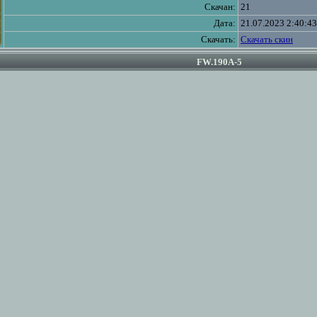
Скачан:
21
Дата:
21.07.2023 2:40:43
Скачать:
Скачать скин
FW.190A-5