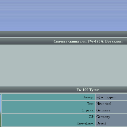
Скачать скины для: FW-190A: Все скины
Fw-190 Тунис
Автор:
sgtwingspan
Тип:
Historical
Страна:
Germany
ОЗ:
Germany
Камуфляж:
Desert