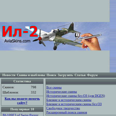
Новости
Скины и шаблоны
Поиск
Загрузить
Статьи
Форум
Статистика
Скинов:
798
Все скины
Исторические скины
Шаблонов:
332
Исторические скины без ОЗ (для DGEN)
Как вы можете помочь
Близкие к историческим скины
сайту?
Близкие к историческим скины без ОЗ
Свободное творчество
Популярные 10
Расширенный поиск скинов
Bf-109E3 of Swiss flieger