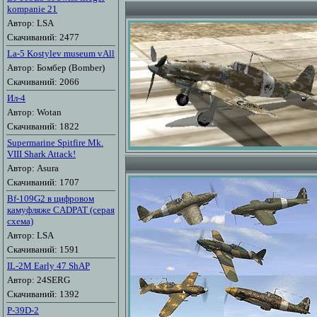
kompanie 21
Автор: LSA
Скачиваний: 2477
La-5 Kostylev museum vAll
Автор: Бомбер (Bomber)
Скачиваний: 2066
Ил-4
Автор: Wotan
Скачиваний: 1822
Supermarine Spitfire Mk.
VIII Shark Attack!
Автор: Asura
Скачиваний: 1707
Bf-109G2 в цифровом
камуфляже CADPAT (серая
схема)
Автор: LSA
Скачиваний: 1591
IL-2M Early 47 ShAP
Автор: 24SERG
Скачиваний: 1392
P-39D-2