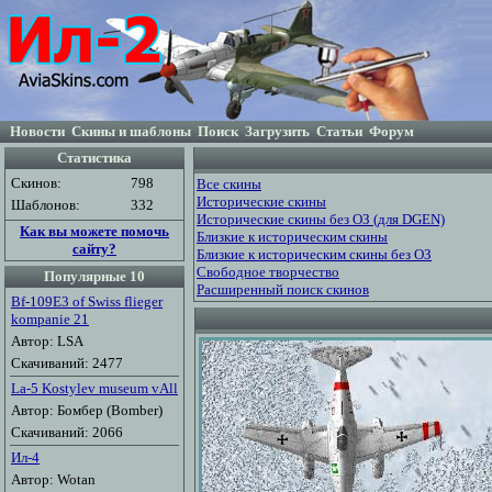
Новости
Скины и шаблоны
Поиск
Загрузить
Статьи
Форум
Статистика
Скинов:
798
Все скины
Исторические скины
Шаблонов:
332
Исторические скины без ОЗ (для DGEN)
Как вы можете помочь
Близкие к историческим скины
сайту?
Близкие к историческим скины без ОЗ
Свободное творчество
Популярные 10
Расширенный поиск скинов
Bf-109E3 of Swiss flieger
kompanie 21
Автор: LSA
Скачиваний: 2477
La-5 Kostylev museum vAll
Автор: Бомбер (Bomber)
Скачиваний: 2066
Ил-4
Автор: Wotan