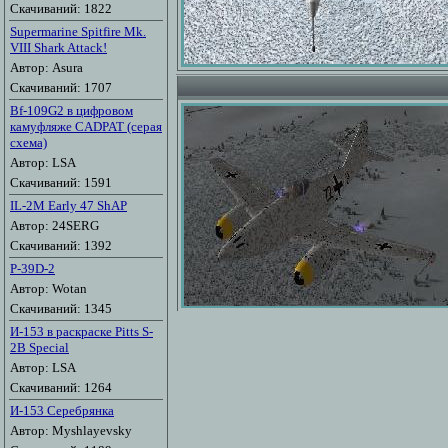
Скачиваний: 1822
Supermarine Spitfire Mk.
VIII Shark Attack!
Автор: Asura
Скачиваний: 1707
Bf-109G2 в цифровом
камуфляже CADPAT (серая
схема)
Автор: LSA
Скачиваний: 1591
IL-2M Early 47 ShAP
Автор: 24SERG
Скачиваний: 1392
P-39D-2
Автор: Wotan
Скачиваний: 1345
И-153 в раскраске Pitts S-
2B Special
Автор: LSA
Скачиваний: 1264
И-153 Серебрянка
Автор: Myshlayevsky