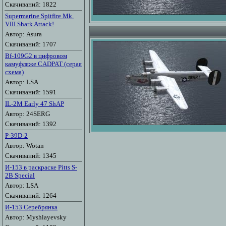
Скачиваний: 1822
Supermarine Spitfire Mk.
VIII Shark Attack!
Автор: Asura
Скачиваний: 1707
Bf-109G2 в цифровом
камуфляже CADPAT (серая
схема)
Автор: LSA
Скачиваний: 1591
IL-2M Early 47 ShAP
Автор: 24SERG
Скачиваний: 1392
P-39D-2
Автор: Wotan
Скачиваний: 1345
И-153 в раскраске Pitts S-
2B Special
Автор: LSA
Скачиваний: 1264
И-153 Серебрянка
Автор: Myshlayevsky