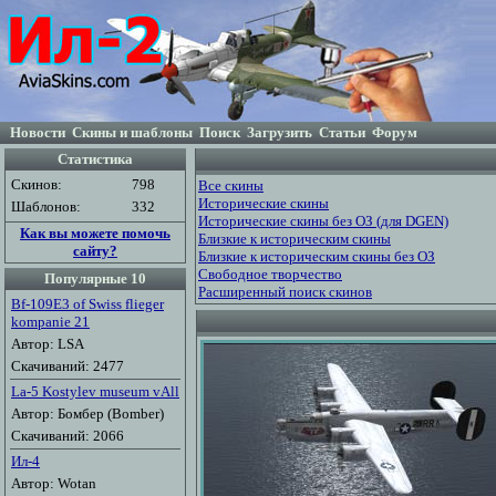
Новости
Скины и шаблоны
Поиск
Загрузить
Статьи
Форум
Статистика
Скинов:
798
Все скины
Исторические скины
Шаблонов:
332
Исторические скины без ОЗ (для DGEN)
Как вы можете помочь
Близкие к историческим скины
сайту?
Близкие к историческим скины без ОЗ
Свободное творчество
Популярные 10
Расширенный поиск скинов
Bf-109E3 of Swiss flieger
kompanie 21
Автор: LSA
Скачиваний: 2477
La-5 Kostylev museum vAll
Автор: Бомбер (Bomber)
Скачиваний: 2066
Ил-4
Автор: Wotan