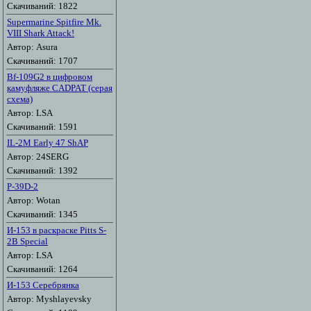
Скачиваний: 1822
Supermarine Spitfire Mk.
VIII Shark Attack!
Автор: Asura
Скачиваний: 1707
Bf-109G2 в цифровом
камуфляже CADPAT (серая
схема)
Автор: LSA
Скачиваний: 1591
IL-2M Early 47 ShAP
Автор: 24SERG
Скачиваний: 1392
P-39D-2
Автор: Wotan
Скачиваний: 1345
И-153 в раскраске Pitts S-
2B Special
Автор: LSA
Скачиваний: 1264
И-153 Серебрянка
Автор: Myshlayevsky