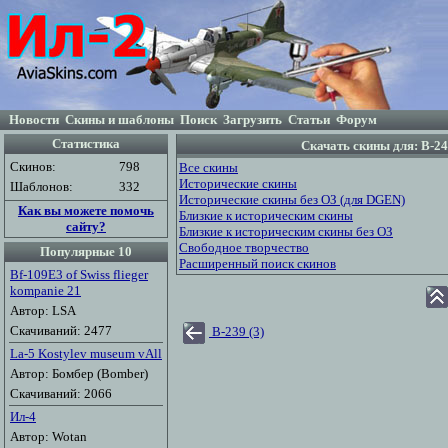
Новости
Скины и шаблоны
Поиск
Загрузить
Статьи
Форум
Статистика
Скачать скины для: B-24
Скинов:
798
Все скины
Исторические скины
Шаблонов:
332
Исторические скины без ОЗ (для DGEN)
Как вы можете помочь
Близкие к историческим скины
сайту?
Близкие к историческим скины без ОЗ
Свободное творчество
Популярные 10
Расширенный поиск скинов
Bf-109E3 of Swiss flieger
kompanie 21
Автор: LSA
Скачиваний: 2477
B-239 (3)
La-5 Kostylev museum vAll
Автор: Бомбер (Bomber)
Скачиваний: 2066
Ил-4
Автор: Wotan