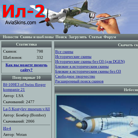
Новости
Скины и шаблоны
Поиск
Загрузить
Статьи
Форум
Статистика
Скачать ск
Скинов:
798
Все скины
Исторические скины
Шаблонов:
332
Исторические скины без ОЗ (для DGEN)
Как вы можете помочь
Близкие к историческим скины
сайту?
Близкие к историческим скины без ОЗ
Свободное творчество
Популярные 10
Расширенный поиск скинов
Bf-109E3 of Swiss flieger
kompanie 21
Небесны
Автор: LSA
Скачиваний: 2477
La-5 Kostylev museum vAll
Автор: Бомбер (Bomber)
Скачиваний: 2066
Ил-4
Автор: Wotan