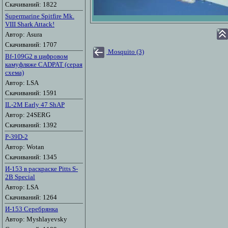
Скачиваний: 1822
Supermarine Spitfire Mk.
VIII Shark Attack!
Автор: Asura
Скачиваний: 1707
Mosquito (3)
Bf-109G2 в цифровом
камуфляже CADPAT (серая
схема)
Автор: LSA
Скачиваний: 1591
IL-2M Early 47 ShAP
Автор: 24SERG
Скачиваний: 1392
P-39D-2
Автор: Wotan
Скачиваний: 1345
И-153 в раскраске Pitts S-
2B Special
Автор: LSA
Скачиваний: 1264
И-153 Серебрянка
Автор: Myshlayevsky