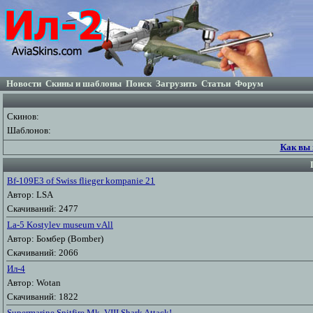
Новости
Скины и шаблоны
Поиск
Загрузить
Статьи
Форум
Скинов:
Шаблонов:
Как вы 
Bf-109E3 of Swiss flieger kompanie 21
Автор: LSA
Скачиваний: 2477
La-5 Kostylev museum vAll
Автор: Бомбер (Bomber)
Скачиваний: 2066
Ил-4
Автор: Wotan
Скачиваний: 1822
Supermarine Spitfire Mk. VIII Shark Attack!